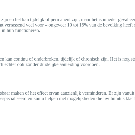
jn en het kan tijdelijk of permanent zijn, maar het is in ieder geval een
t verrassend veel voor – ongeveer 10 tot 15% van de bevolking heeft er 
d in hun functioneren.
n kan continu of onderbroken, tijdelijk of chronisch zijn. Het is nog st
ich echter ook zonder duidelijke aanleiding voordoen.
sbaar maken of het effect ervan aanzienlijk verminderen. Er zijn vanui
especialiseerd en kan u helpen met mogelijkheden die uw tinnitus kla