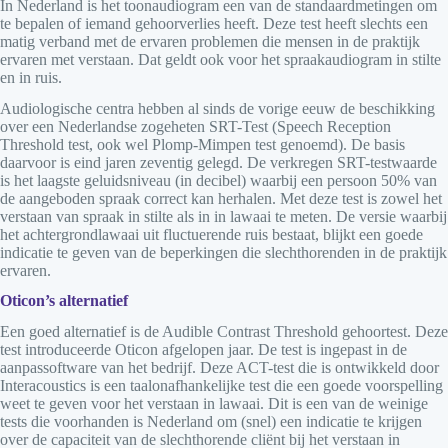
In Nederland is het toonaudiogram een van de standaardmetingen om
te bepalen of iemand gehoorverlies heeft. Deze test heeft slechts een
matig verband met de ervaren problemen die mensen in de praktijk
ervaren met verstaan. Dat geldt ook voor het spraakaudiogram in stilte
en in ruis.
Audiologische centra hebben al sinds de vorige eeuw de beschikking
over een Nederlandse zogeheten SRT-Test (Speech Reception
Threshold test, ook wel Plomp-Mimpen test genoemd). De basis
daarvoor is eind jaren zeventig gelegd. De verkregen SRT-testwaarde
is het laagste geluidsniveau (in decibel) waarbij een persoon 50% van
de aangeboden spraak correct kan herhalen. Met deze test is zowel het
verstaan van spraak in stilte als in in lawaai te meten. De versie waarbij
het achtergrondlawaai uit fluctuerende ruis bestaat, blijkt een goede
indicatie te geven van de beperkingen die slechthorenden in de praktijk
ervaren.
Oticon’s alternatief
Een goed alternatief is de Audible Contrast Threshold gehoortest. Deze
test introduceerde Oticon afgelopen jaar. De test is ingepast in de
aanpassoftware van het bedrijf. Deze ACT-test die is ontwikkeld door
Interacoustics is een taalonafhankelijke test die een goede voorspelling
weet te geven voor het verstaan in lawaai. Dit is een van de weinige
tests die voorhanden is Nederland om (snel) een indicatie te krijgen
over de capaciteit van de slechthorende cliënt bij het verstaan in