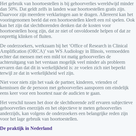
Het gebruik van hoortoestellen is bij gehoorverlies wereldwijd minder
dan 50%. Dat geldt zelfs in landen waar hoortoestellen gratis zijn.
Daarvoor zijn meerdere verklaringen aan te dragen. Allereerst kan het
vooringenomen beeld dat een hoortoestellen kleeft een rol spelen. Ook
kan het zijn dat slechthorenden denken dat de kosten voor
hoortoestellen hoog zijn, dat ze niet of onvoldoende helpen of dat ze
onprettig klinken of fluiten.
De onderzoekers, werkzaam bij het ‘Office of Research in Clinical
Amplification (ORCA)’ van WS Audiology in Illinois, vermoedden
echter dat mensen met een mild tot matig gehoorverlies de
achteruitgang van het verstaan mogelijk veel minder als probleem
ervaren dan dat dit in werkelijkheid is: ze voelen zich niet beperkt
terwijl ze dat in werkelijkheid wel zijn.
Niet voor niets zijn het vaak de partner, kinderen, vrienden of
kennissen die de persoon met gehoorverlies aansporen om eindelijk
eens keer voor een hoortest naar de audicien te gaan.
Het verschil tussen het door de slechthorende zelf ervaren subjectieve
gehoorverlies enerzijds en het objectieve te meten gehoorverlies
anderzijds, kan volgens de onderzoekers een belangrijke reden zijn
voor het lage gebruik van hoortoestellen.
De praktijk in Nederland