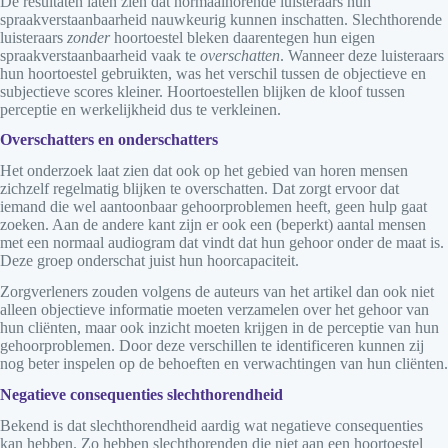
De resultaten laten zien dat normaalhorende luisteraars hun
spraakverstaanbaarheid nauwkeurig kunnen inschatten. Slechthorende
luisteraars
zonder
hoortoestel bleken daarentegen hun eigen
spraakverstaanbaarheid vaak te
overschatten
. Wanneer deze luisteraars
hun hoortoestel gebruikten, was het verschil tussen de objectieve en
subjectieve scores kleiner. Hoortoestellen blijken de kloof tussen
perceptie en werkelijkheid dus te verkleinen.
Overschatters en onderschatters
Het onderzoek laat zien dat ook op het gebied van horen mensen
zichzelf regelmatig blijken te overschatten. Dat zorgt ervoor dat
iemand die wel aantoonbaar gehoorproblemen heeft, geen hulp gaat
zoeken. Aan de andere kant zijn er ook een (beperkt) aantal mensen
met een normaal audiogram dat vindt dat hun gehoor onder de maat is.
Deze groep onderschat juist hun hoorcapaciteit.
Zorgverleners zouden volgens de auteurs van het artikel dan ook niet
alleen objectieve informatie moeten verzamelen over het gehoor van
hun cliënten, maar ook inzicht moeten krijgen in de perceptie van hun
gehoorproblemen. Door deze verschillen te identificeren kunnen zij
nog beter inspelen op de behoeften en verwachtingen van hun cliënten.
Negatieve consequenties slechthorendheid
Bekend is dat slechthorendheid aardig wat negatieve consequenties
kan hebben. Zo hebben slechthorenden die niet aan een hoortoestel