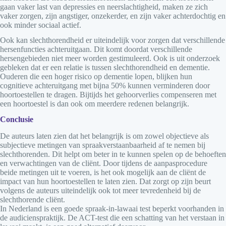
gaan vaker last van depressies en neerslachtigheid, maken ze zich
vaker zorgen, zijn angstiger, onzekerder, en zijn vaker achterdochtig en
ook minder sociaal actief.
Ook kan slechthorendheid er uiteindelijk voor zorgen dat verschillende
hersenfuncties achteruitgaan. Dit komt doordat verschillende
hersengebieden niet meer worden gestimuleerd. Ook is uit onderzoek
gebleken dat er een relatie is tussen slechthorendheid en dementie.
Ouderen die een hoger risico op dementie lopen, blijken hun
cognitieve achteruitgang met bijna 50% kunnen verminderen door
hoortoestellen te dragen. Bijtijds het gehoorverlies compenseren met
een hoortoestel is dan ook om meerdere redenen belangrijk.
Conclusie
De auteurs laten zien dat het belangrijk is om zowel objectieve als
subjectieve metingen van spraakverstaanbaarheid af te nemen bij
slechthorenden. Dit helpt om beter in te kunnen spelen op de behoeften
en verwachtingen van de cliënt. Door tijdens de aanpasprocedure
beide metingen uit te voeren, is het ook mogelijk aan de cliënt de
impact van hun hoortoestellen te laten zien. Dat zorgt op zijn beurt
volgens de auteurs uiteindelijk ook tot meer tevredenheid bij de
slechthorende cliënt.
In Nederland is een goede spraak-in-lawaai test beperkt voorhanden in
de audicienspraktijk. De ACT-test die een schatting van het verstaan in